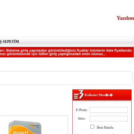
Yazılım
Ş SEPETİM
Kullanici Men�s�
E-Posta:
Sifre:
Beni Hatirla