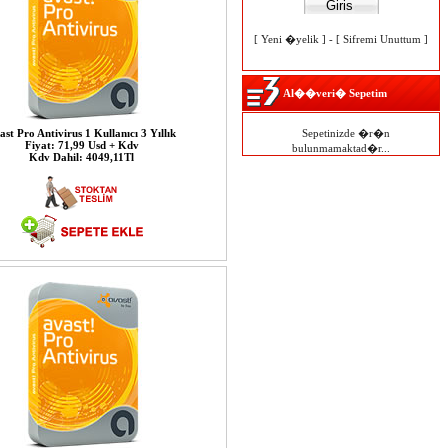
[
Yeni �yelik
] - [
Sifremi Unuttum
]
Al��veri� Sepetim
ast Pro Antivirus 1 Kullanıcı 3 Yıllık
Sepetinizde �r�n
Fiyat: 71,99 Usd + Kdv
bulunmamaktad�r...
Kdv Dahil: 4049,11Tl