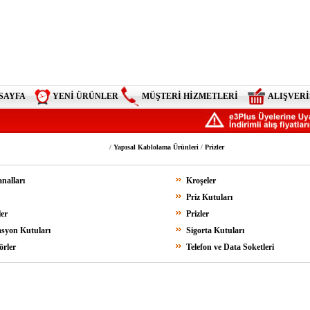
SAYFA
YENİ ÜRÜNLER
MÜŞTERİ HİZMETLERİ
ALIŞVERİ
/
Yapısal Kablolama Ürünleri
/
Prizler
nalları
Kroşeler
Priz Kutuları
er
Prizler
syon Kutuları
Sigorta Kutuları
rler
Telefon ve Data Soketleri