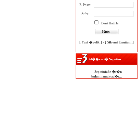
E-Posta:
Sifre:
Beni Hatirla
[
Yeni �yelik
] - [
Sifremi Unuttum
]
Al��veri� Sepetim
Sepetinizde �r�n
bulunmamaktad�r...