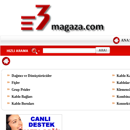
ANA 
Dağıtıcı ve Dönüştürücüler
Kablo Ka
Fişler
Kablolar
Grup Prizler
Klemensl
Kablo Bağları
Kombina
Kablo Boruları
Konnektö